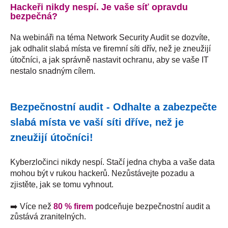
Hackeři nikdy nespí. Je vaše síť opravdu
bezpečná?
Na webináři na téma Network Security Audit se dozvíte,
jak odhalit slabá místa ve firemní síti dřív, než je zneužijí
útočníci, a jak správně nastavit ochranu, aby se vaše IT
nestalo snadným cílem.
Bezpečnostní audit - O
dhalte a zabezpečte
slabá místa ve vaší síti dříve, než je
zneužijí útočníci!
Kyberzločinci nikdy nespí. Stačí jedna chyba a vaše data
mohou být v rukou hackerů. Nezůstávejte pozadu a
zjistěte, jak se tomu vyhnout.
➡️
Více než
80 %
firem
podceňuje bezpečnostní audit a
zůstává zranitelných.