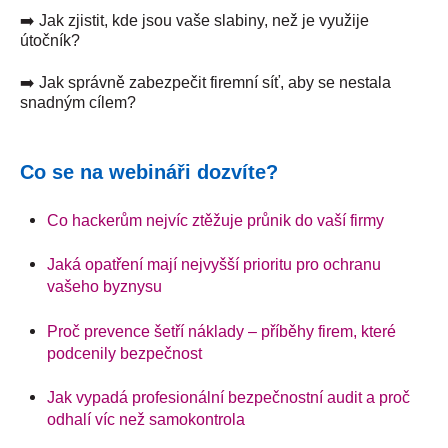
➡️ Jak zjistit, kde jsou vaše slabiny, než je využije
útočník?
➡️ Jak správně zabezpečit firemní síť, aby se nestala
snadným cílem?
Co se na webináři dozvíte?
Co hackerům nejvíc ztěžuje průnik do vaší firmy
Jaká opatření mají nejvyšší prioritu pro ochranu
vašeho byznysu
Proč prevence šetří náklady – příběhy firem, které
podcenily bezpečnost
Jak vypadá profesionální bezpečnostní audit a proč
odhalí víc než samokontrola